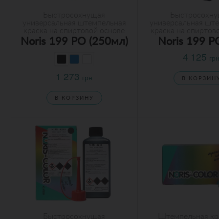
Быстросохнущая
Быстросохну
универсальная штемпельная
универсальная шт
краска на спиртовой основе
краска на спиртов
Noris 199 PO (250мл)
Noris 199 P
4 125
гр
1 273
грн
В КОРЗИН
В КОРЗИНУ
Быстросохнущая
Штемпельная кр