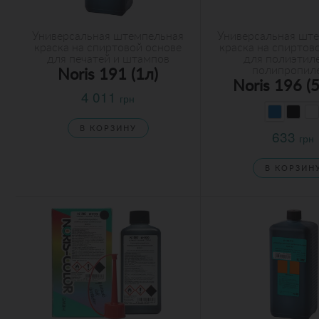
Универсальная штемпельная
Универсальная шт
краска на спиртовой основе
краска на спиртов
для печатей и штампов
для полиэтил
полипропил
Noris 191 (1л)
Noris 196 (
4 011
грн
В КОРЗИНУ
633
грн
В КОРЗИН