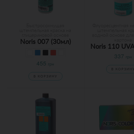
Быстросохнущая
Флуоресцентная н
штемпельная краска на
штемпельная кр
глицериновой основе
водной основе для
картона
Noris 007 (30мл)
Noris 110 UVA
337
грн
455
грн
В КОРЗИН
В КОРЗИНУ