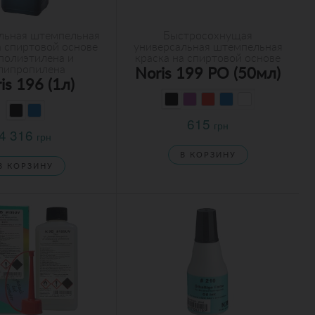
льная штемпельная
Быстросохнущая
а спиртовой основе
универсальная штемпельная
полиэтилена и
краска на спиртовой основе
липропилена
Noris 199 PO (50мл)
is 196 (1л)
615
грн
4 316
грн
В КОРЗИНУ
В КОРЗИНУ