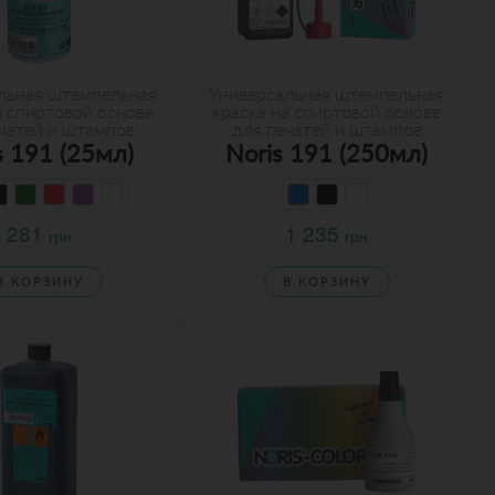
льная штемпельная
Универсальная штемпельная
а спиртовой основе
краска на спиртовой основе
чатей и штампов
для печатей и штампов
s 191 (25мл)
Noris 191 (250мл)
281
1 235
грн
грн
В КОРЗИНУ
В КОРЗИНУ