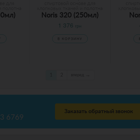
ве для
спиртовой основе для
спирт
и полотна
хлопковых тканей и полотна
хлопковы
50мл)
Noris 320 (250мл)
Nor
1 376
грн
У
В КОРЗИНУ
1
2
→
вперед
Заказать обратный звонок
23 6769