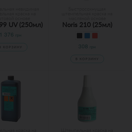
альная невидимая
Быстросохнущая
льная краска на
штемпельная краска на
ртовой основе
масляной основе
199 UV (250мл)
Noris 210 (25мл)
1 376
грн
308
грн
В КОРЗИНУ
В КОРЗИНУ
льная краска на
Штемпельная краска на