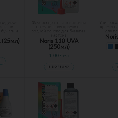
евидимая
Флуоресцентная невидимая
Универса
аска на
штемпельная краска на
краска н
 бумаги и
водной основе для бумаги и
для пе
картона
Nori
 (25мл)
Noris 110 UVA
(250мл)
1 007
грн
У
В КОРЗИНУ