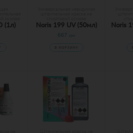
щая
Универсальная невидимая
Универс
емпельная
штемпельная краска на
штемпе
ой основе
спиртовой основе
спи
O (1л)
Noris 199 UV (50мл)
Noris 
667
н
грн
У
В КОРЗИНУ
аска на
Штемпельная краска на
Штемпе