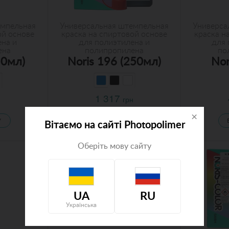
емпельная
Универсальная штемпельная
Универса
ой основе
краска на спиртовой основе
краска н
ена и
для полиэтилена и
для 
ена
полипропилена
по
50мл)
Noris 196 (250мл)
Nor
1 317
грн
×
У
В КОРЗИНУ
Вітаємо на сайті Photopolimer
Оберіть мову сайту
UA
RU
Українська