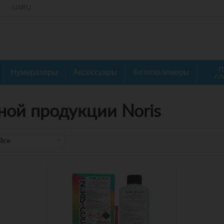
UA
RU
П
Нумераторы
Аксессуары
Фотополимеры
пл
ной продукции Noris
Все