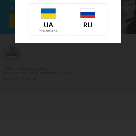
Нужна консультация?
+38 (098) 723 6769
Звоните по телефону:
Заказать обратный звонок
UA
RU
Українська
© 2010–2026 Photopolimer
Интернет-магазин штемпельной продукции
developer: hard.code
Бюро переводов Киев