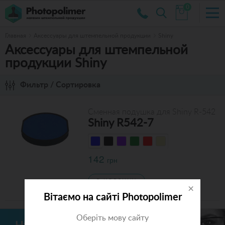
0
Главная
Аксессуары для штемпельной продукции
Shiny
Аксессуары для штемпельной
продукции Shiny
Фильтр / Сортировка
Сменная подушка для Shiny R-542
Shiny R542-7
142
грн
В КОРЗИНУ
×
Вітаємо на сайті Photopolimer
Оберіть мову сайту