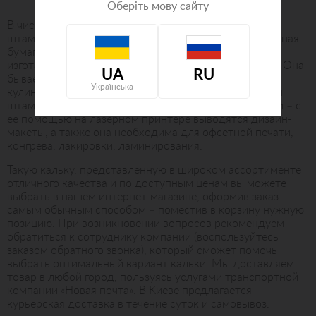
Оберіть мову сайту
В числе необходимых для изготовления печатей и
штампов материалов присутствует калька – прозрачная
бумага, тонкая, плотная и достаточно жесткая,
изготавливаемая из мелкоизмельченной целлюлозы. Она
UA
RU
бывает разных видов, которые используются в
Українська
кулинарии, для изготовления выкроек. Для печатей и
штампов применяют специальную кальку для печати – с
ее помощью на лазерном принтере выводятся дизайн-
макеты, а также она необходима для офсетной печати,
конгрева, лакировки, ламинирования.
Такую кальку, представленную в широком ассортименте
отличного качества и по доступным ценам вы можете
выбрать в нашем интернет-магазине, оформив заказ
самым обычным способом – поместив в корзину нужную
позицию. При возникновении вопросов рекомендуем
обратиться к сотруднику компании (воспользуйтесь
заказом обратного звонка), который сможет помочь
выбрать оптимальный вариант кальки. Мы доставляем
товар в любой город, пользуясь услугами транспортной
компании «Новая почта». В Киеве предлагается
курьерская доставка в течение суток и самовывоз.