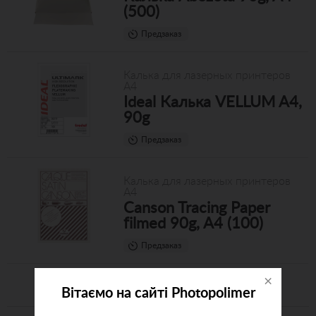
(500)
Предзаказ
Калька для лазерных принтеров
А4
Ideal Калька VELLUM A4,
90g
Предзаказ
Калька для лазерных принтеров
А4
Canson Tracing Paper
filmed 90g, A4 (100)
Предзаказ
×
Вітаємо на сайті Photopolimer