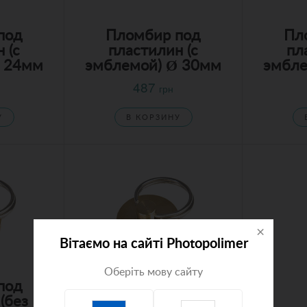
под
Пломбир под
Пл
 (с
пластилин (с
пл
Ø 24мм
эмблемой) Ø 30мм
эмбле
487
грн
У
В КОРЗИНУ
×
Вітаємо на сайті Photopolimer
Оберіть мову сайту
под
Пломбир под
(без
пластилин (без