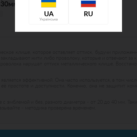
 30мм
эмблемы) Ø 40мм
UA
RU
Предзаказ
Українська
ское клише, которое оставляет оттиск, будучи приложен
у закладывают нити либо проволоку, которые и отвечают за
роволока нарушат оттиск металлического клише. Восстанов
ё является эффективной. Она часто используется, в том чис
её простоте и доступности. Конечно, она не защитит комн
е с эмблемой и без, разного диаметра – от 20 до 40 мм. Та
казывайте – методика проверена временем.