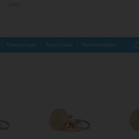
UA
RU
П
Нумераторы
Аксессуары
Фотополимеры
пл