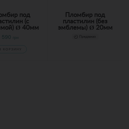
омбир под
Пломбир под
астилин (с
пластилин (без
мой) Ø 40мм
эмблемы) Ø 20мм
590
грн
Предзаказ
В КОРЗИНУ