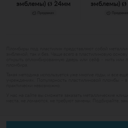
эмблемы) Ø 24мм
эмблемы) Ø
Предзаказ
Предзаказ
Пломбиры под пластилин представляют собой металличе
эмблемой, так и без. Чаще всего в пластилиновую основ
открыть опломбированную дверь или сейф – нить или п
пломбира.
Такая методика используется уже многие годы, и все ещ
учреждениях. Популярность пластилиновой пломбы – в 
практически невозможно.
У нас на сайте вы сможете заказать металлические клиш
места, не ломаются, не требуют замены. Подбирайте, за