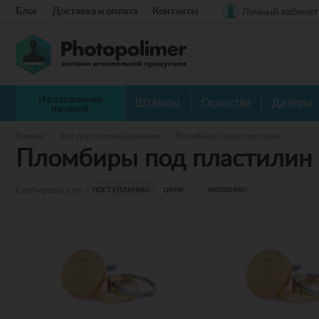
Блог
Доставка и оплата
Контакты
Личный кабинет
Изготовление
Штампы
Оснастки
Датеры
печатей
Главная
Все для опломбирования
Пломбиры под пластилин
Пломбиры под пластилин
поступлению
цене
↑
↓
названию
↑
↓
Сортировать по