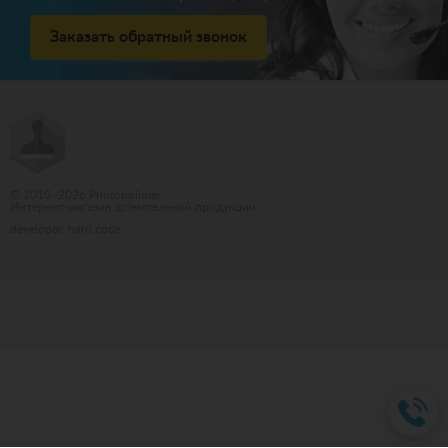
Заказать обратный звонок
© 2010–2026 Photopolimer
Интернет-магазин штемпельной продукции
developer: hard.code
Бюро переводов Киев