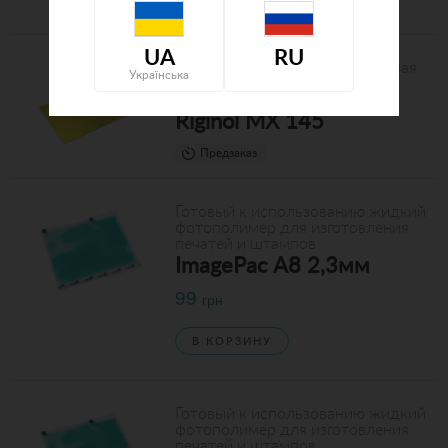
Предзаказ
UA
RU
Водовымывная фотополимерная
Українська
пластина для горячего и
матричного тиснения
Riginol MX 145
Предзаказ
Готовый к использованию жидкий
фотополимер для изготовления
печатей и штампов
ImagePac A8 2,3мм
99
грн
В КОРЗИНУ
Готовый к использованию жидкий
фотополимер для изготовления
печатей и штампов