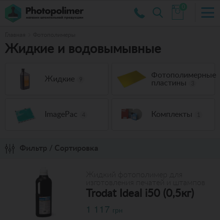
0
Главная
Фотополимеры
Жидкие и водовымывные
Фотополимерные
Жидкие
9
пластины
3
ImagePac
Комплекты
4
1
Фильтр / Сортировка
Жидкий фотополимер для
изготовления печатей и штампов
Trodat Ideal i50 (0,5кг)
1 117
грн