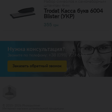
Набор символов к самонаборным
штампам 4мм
Trodat Касса букв 6004
Blister (УКР)
355
грн
Нужна консультация?
+38 (098) 723 6769
Звоните по телефону:
Заказать обратный звонок
© 2010–2026 Photopolimer
Интернет-магазин штемпельной продукции