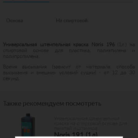
Основа
На спиртовой
Универсальная штемпельная краска Noris 196
(1л.) на
спиртовой основе для пластика, полиэтилена и
полипропилена.
Время высыхания (зависит от материала, способа
высыхания и внешних условий сушки) - от 12 до 30
секунд.
Также рекомендуем посмотреть
Универсальная штемпельная
краска на спиртовой основе для
печатей и штампов
Noris 191 (1л)