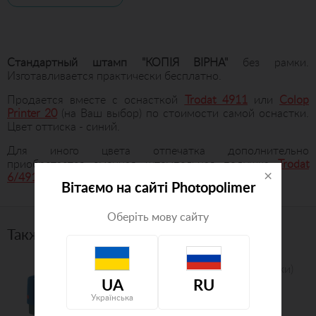
Стандартный штамп "КОПІЯ ВІРНА"
без рамки.
Изготавливается практически бесплатно.
Продается вместе с оснасткой
Trodat 4911
или
Colop
Printer 20
(на Ваш выбор) по стоимости самой оснастки.
Цвет оттиска - синий.
Для иного цвета отпечатка дополнительно
приобретается сменная штемпельная подушка
Trodat
×
6/4911
или
Colop E/20
необходимого цвета.
Вітаємо на сайті Photopolimer
Оберіть мову сайту
Также рекомендуем посмотреть
Самонаборный штамп (2 строки)
Trodat 4916 Текст
UA
RU
Українська
935
грн