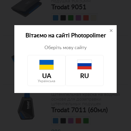
подушка 90х50мм
Trodat 9051
133
грн
×
Вітаємо на сайті Photopolimer
Настольная штемпельная
Оберіть мову сайту
подушка 90х50мм
Colop Micro 1
UA
RU
133
грн
Українська
Штемпельная краска на водной
основе для дозаправки
штемпельных подушек
Trodat 7011 (60мл)
286