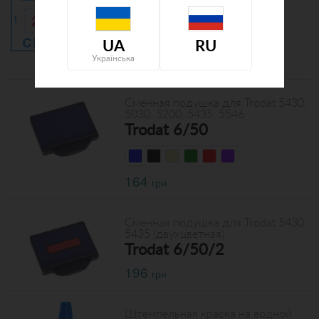
текст и логотип
Штамп 41х24 мм с
вашим текстом
UA
RU
250
Українська
грн
Сменная подушка для Trodat 5430,
5030, 5200, 5435, 5546
Trodat 6/50
164
грн
Сменная подушка для Trodat 5430,
5435 (двухцветная)
Trodat 6/50/2
196
грн
Штемпельная краска на водной