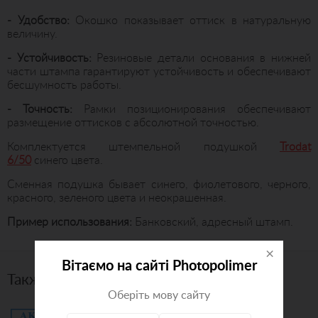
- Удобство:
Окошко показывает оттиск в натуральную
величину.
- Устойчивость:
Резиновые детали основания в нижней
части штампа гарантируют устойчивость и обеспечивают
бесшумность работы.
- Точность:
Рамки позиционирования обеспечивают
размещение оттисков с абсолютной точностью.
Комплектуется штемпельной подушкой
Trodat
6/50
синего цвета.
Сменная подушка бывает синего, фиолетового, черного,
красного, зеленого цвета и неокрашенная.
Пример использования:
Банковский, адресный штамп.
×
Вітаємо на сайті Photopolimer
Также рекомендуем посмотреть
Оберіть мову сайту
Здесь может быть любой ваш