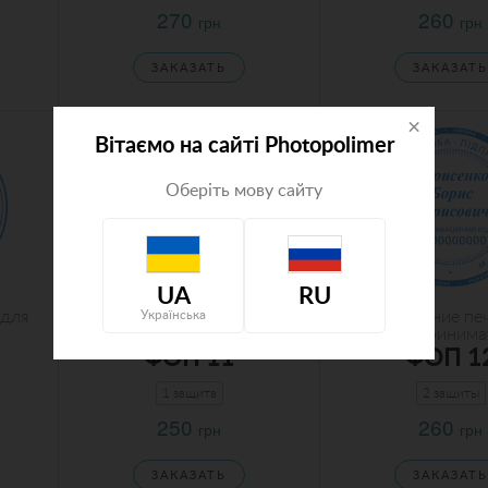
270
260
грн
грн
ЗАКАЗАТЬ
ЗАКАЗАТЬ
×
Вітаємо на сайті Photopolimer
Оберіть мову сайту
UA
RU
 для
Изготовление печати для
Изготовление пе
Українська
предпринимателя
предпринима
ФОП 11
ФОП 1
1 защита
2 защиты
250
260
грн
грн
ЗАКАЗАТЬ
ЗАКАЗАТЬ