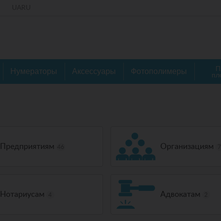
UA
RU
П
Нумераторы
Аксессуары
Фотополимеры
пл
Предприятиям
Организациям
46
Нотариусам
Адвокатам
4
2