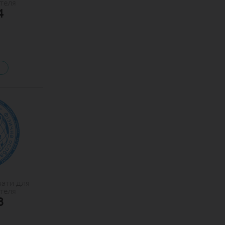
теля
4
чати для
теля
8