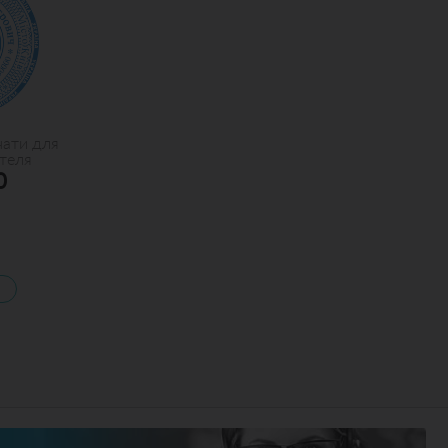
чати для
теля
0