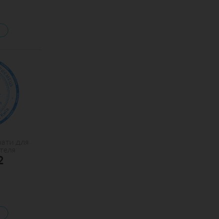
чати для
теля
2