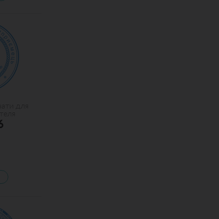
чати для
теля
6