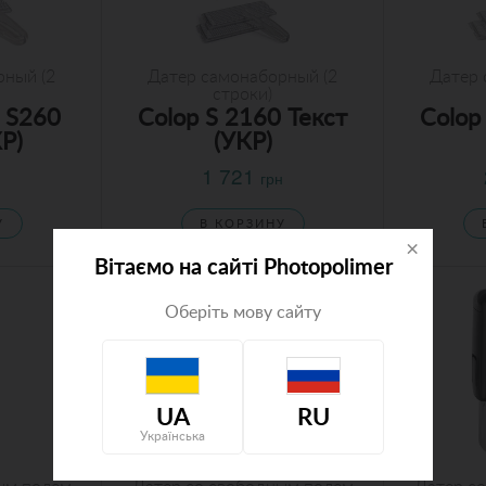
рный (2
Датер самонаборный (2
Датер 
строки)
r S260
Colop S 2160 Текст
Colop
КР)
(УКР)
1 721
н
грн
У
В КОРЗИНУ
×
Вітаємо на сайті Photopolimer
Оберіть мову сайту
UA
RU
Українська