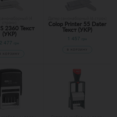
самонаборный (4
Датер самонаборный (6 строк)
строки)
Colop Printer 55 Dater
 S 2360 Текст
Текст (УКР)
(УКР)
1 457
грн
2 477
грн
В КОРЗИНУ
В КОРЗИНУ