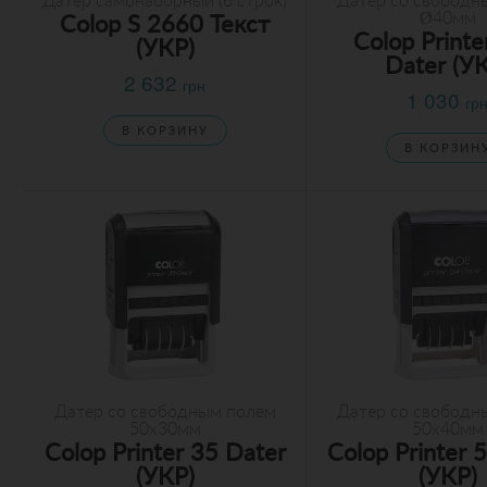
Датер самонаборный (6 строк)
Датер со свободн
Ø40мм
Colop S 2660 Текст
Colop Printe
(УКР)
Dater (У
2 632
грн
1 030
гр
В КОРЗИНУ
В КОРЗИН
Датер со свободным полем
Датер со свободн
50х30мм
50х40мм
Colop Printer 35 Dater
Colop Printer 
(УКР)
(УКР)