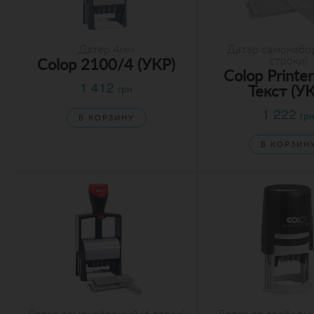
Датер 4мм
Датер самонабо
строки)
Colop 2100/4 (УКР)
Colop Printe
1 412
грн
Текст (У
1 222
гр
В КОРЗИНУ
В КОРЗИН