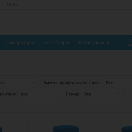
UA
RU
П
Нумераторы
Аксессуары
Фотополимеры
пл
Все
Высота шрифта текста / даты
Все
во строк
Все
Размер
Все