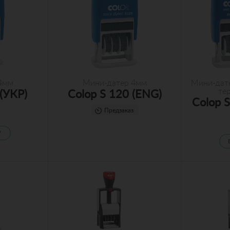
4мм
Мини-датер 4мм
Мини-дате
те
 (УКР)
Colop S 120 (ENG)
Colop 
Предзаказ
У