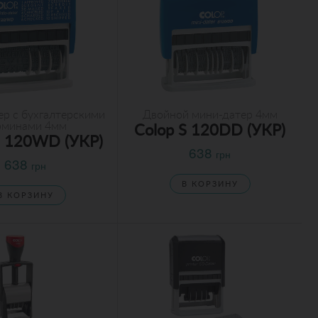
р с бухгалтерскими
Двойной мини-датер 4мм
рминами 4мм
Colop S 120DD (УКР)
S 120WD (УКР)
638
грн
638
грн
В КОРЗИНУ
В КОРЗИНУ