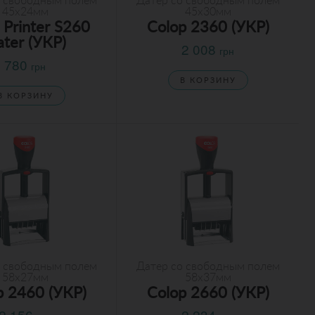
о свободным полем
Датер со свободным полем
45х24мм
45х30мм
 Printer S260
Colop 2360 (УКР)
ter (УКР)
2 008
грн
780
грн
В КОРЗИНУ
В КОРЗИНУ
о свободным полем
Датер со свободным полем
58х27мм
58х37мм
p 2460 (УКР)
Colop 2660 (УКР)
2 156
2 234