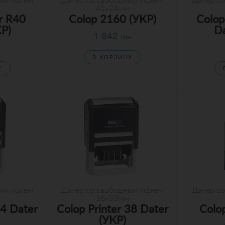
ым полем
Датер со свободным полем
Датер с
41х24мм
r R40
Colop 2160 (УКР)
Colop
КР)
Da
1 842
грн
н
В КОРЗИНУ
У
ым полем
Датер со свободным полем
Датер с
56х33мм
54 Dater
Colop Printer 38 Dater
Colo
(УКР)