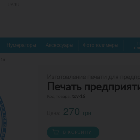
UA
RU
П
Нумераторы
Аксессуары
Фотополимеры
пл
 16
Изготовление печати для предп
Печать предприят
Код товара:
tov-16
270
грн
Цена:
В КОРЗИНУ