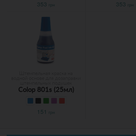
353
353
грн
грн
Штемпельная краска на
водной основе для дозаправки
штемпельных подушек
Colop 801s (25мл)
151
грн