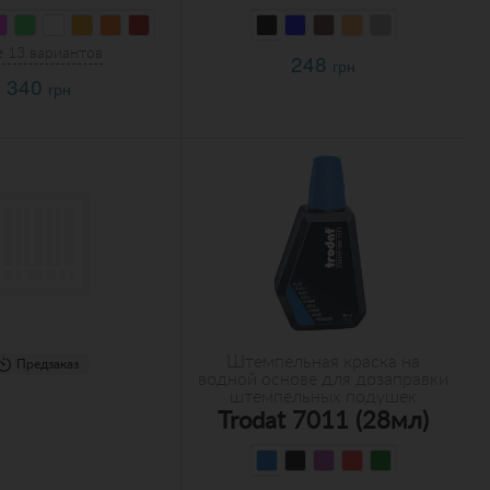
 13 вариантов
248
грн
340
грн
Штемпельная краска на
Предзаказ
водной основе для дозаправки
штемпельных подушек
Trodat 7011 (28мл)