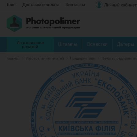
Блог
Доставка и оплата
Контакты
Личный кабинет
Изготовление
Штампы
Оснастки
Датеры
печатей
Главная
Изготовление печатей
Предприятиям
Печать предприятия