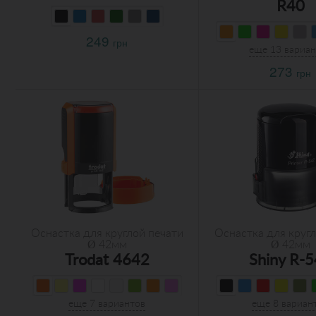
R40
249
грн
еще 13 вариа
273
грн
Оснастка для круглой печати
Оснастка для кругл
Ø 42мм
Ø 42мм
Trodat 4642
Shiny R-
еще 7 вариантов
еще 8 вариан