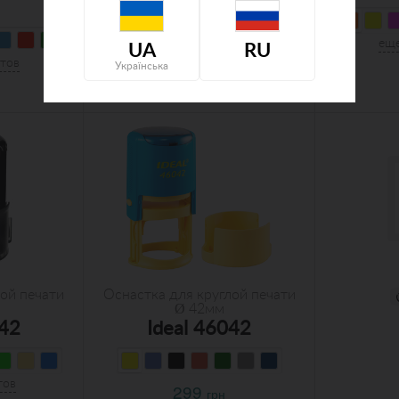
еще 2 варианта
еще
UA
RU
нтов
276
Українська
грн
ой печати
Оснастка для круглой печати
Ø 42мм
542
Ideal 46042
тов
299
грн